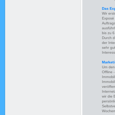
Das Ex
Wir ers
Exposé 
Auftrag
ausführl
bis zu 6
Durch di
der Int
sehr gu
Interess
Market
Um den 
Offline 
Immobil
Immobil
veröffe
Interne
wir die 
persönli
Selbstv
Wochene