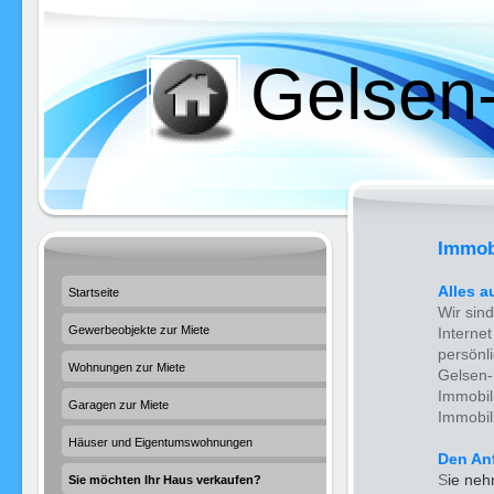
Gelsen
Immobi
Alles a
Startseite
Wir sind
Gewerbeobjekte zur Miete
Interne
persönl
Wohnungen zur Miete
Gelsen-
Immobil
Garagen zur Miete
Immobil
Häuser und Eigentumswohnungen
Den An
S
ie neh
Sie möchten Ihr Haus verkaufen?