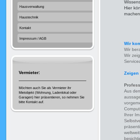
Wissens
Hausverwaltung
Hier kö
machen.
Haustechnik
Kontakt
Impressum / AGB
Wir ko
Wir ber
Wir zei
Service
Vermieter:
Zeigen 
Profess
Möchten auch Sie als Vermieter ihr
Aus den
Mietobjekt (Wohnung, Ladenlokal oder
aussage
Garagen) hier präsentieren, so nehmen Sie
bitte Kontakt auf.
vorgeme
Compute
Ihrer Im
Selbstve
präsent
weltwei
besichti