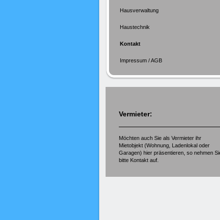
Hausverwaltung
Haustechnik
Kontakt
Impressum / AGB
Vermieter:
Möchten auch Sie als Vermieter ihr
Mietobjekt (Wohnung, Ladenlokal oder
Garagen) hier präsentieren, so nehmen Si
bitte Kontakt auf.