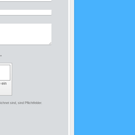
Captcha (Spam-Schutz-Code): *
e ein
chnet sind, sind Pflichtfelder.