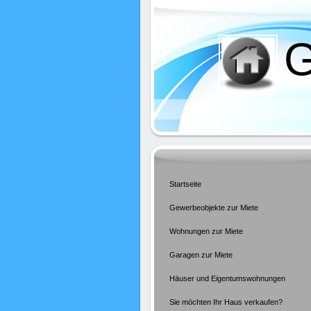
G
Startseite
Gewerbeobjekte zur Miete
Wohnungen zur Miete
Garagen zur Miete
Häuser und Eigentumswohnungen
Sie möchten Ihr Haus verkaufen?